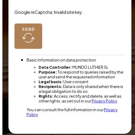
Google reCaptcha: Invalid site key.
SEND
Basic information on data protection
Data Controller:
MUNDO LUTHIER SL
Purpose:
To respond to queries raised by the
user and send the requested information
Legal basis:
User consent
Recipients:
Data is only shared when there is
a legal obligation to do so.
Rights:
Access, rectify and delete, as well as
other rights, as set out in our
Privacy Policy
You can consult the full information in our
Privacy
Policy
.