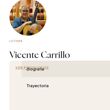
LUTHIER
Vicente Carrillo
VER PRODUCTOS
Biografía
Trayectoria