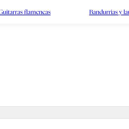
Guitarras flamencas
Bandurrias y l