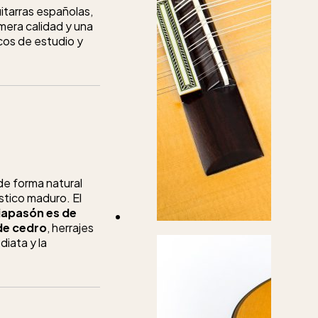
tarras españolas,
mera calidad y una
cos de estudio y
de forma natural
stico maduro. El
iapasón es de
de cedro
, herrajes
iata y la