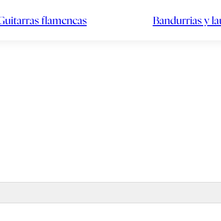
Guitarras flamencas
Bandurrias y l