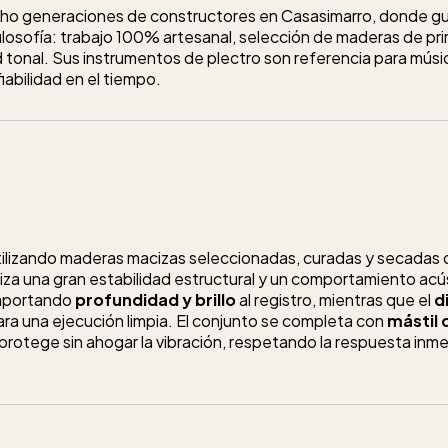
ho generaciones de constructores en Casasimarro, donde gui
losofía: trabajo 100% artesanal, selección de maderas de pri
tonal. Sus instrumentos de plectro son referencia para músi
iabilidad en el tiempo.
ilizando maderas macizas seleccionadas, curadas y secadas 
tiza una gran estabilidad estructural y un comportamiento acú
 aportando
profundidad y brillo
al registro, mientras que el
d
ra una ejecución limpia. El conjunto se completa con
mástil 
otege sin ahogar la vibración, respetando la respuesta inmed