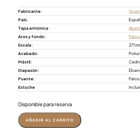
Fabricante:
Vicent
País:
Espa
Tapa armónica:
Abet
Aros y fondo:
Palos
Escala:
271 
Acabado:
Poliu
Mástil:
Cedr
Diapasón:
Éban
Puente:
Palos
Estuche
Inclu
Disponible para reserva
AÑADIR AL CARRITO