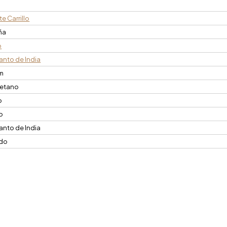
e Carrillo
ña
o
anto de India
mm
retano
o
o
anto de India
ido