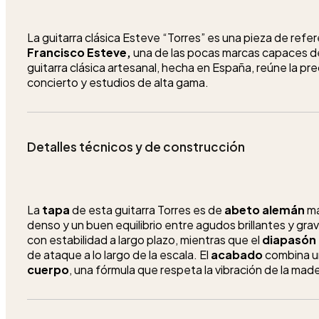
La guitarra clásica Esteve “Torres” es una pieza de refere
Francisco Esteve,
una de las pocas marcas capaces de 
guitarra clásica artesanal, hecha en España, reúne la pr
concierto y estudios de alta gama.
Detalles técnicos y de construcción
La
tapa
de esta guitarra Torres es de
abeto alemán
ma
denso y un buen equilibrio entre agudos brillantes y gra
con estabilidad a largo plazo, mientras que el
diapasón
de ataque a lo largo de la escala. El
acabado
combina un
cuerpo
, una fórmula que respeta la vibración de la made