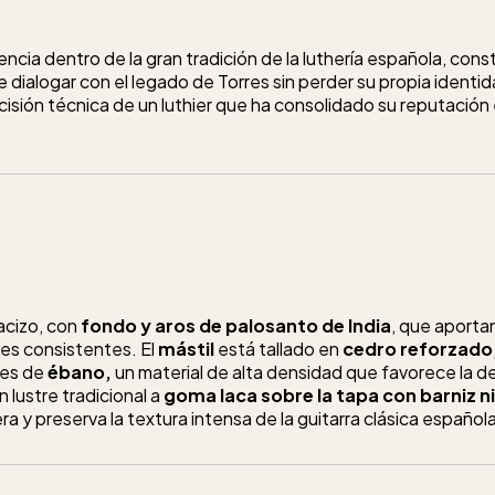
ncia dentro de la gran tradición de la luthería española, constr
dialogar con el legado de Torres sin perder su propia identid
ecisión técnica de un luthier que ha consolidado su reputación 
cizo, con
fondo y aros de palosanto de India
, que aporta
ves consistentes. El
mástil
está tallado en
cedro reforzado
es de
ébano,
un material de alta densidad que favorece la def
 lustre tradicional a
goma laca
sobre la tapa con barniz ni
ra y preserva la textura intensa de la guitarra clásica española