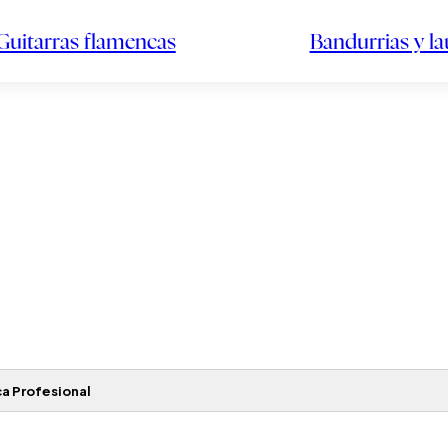
Guitarras flamencas
Bandurrias y l
a Profesional