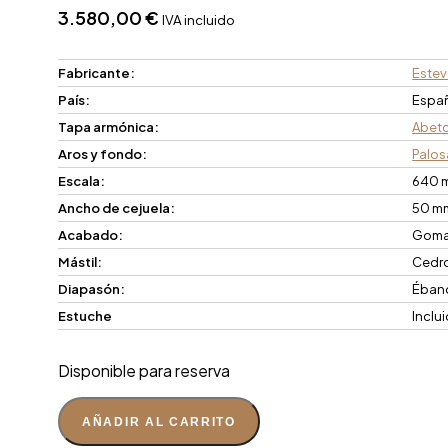
3.580,00
€
IVA incluido
Fabricante:
Este
País:
Espa
Tapa armónica:
Abet
Aros y fondo:
Palos
Escala:
640 
Ancho de cejuela:
50 m
Acabado:
Goma 
Mástil:
Cedr
Diapasón:
Éban
Estuche
Inclu
Disponible para reserva
AÑADIR AL CARRITO