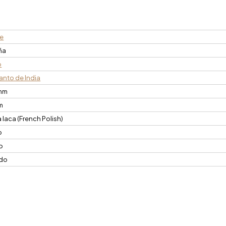
ve
ña
o
anto de India
mm
m
laca (French Polish)
o
o
ido