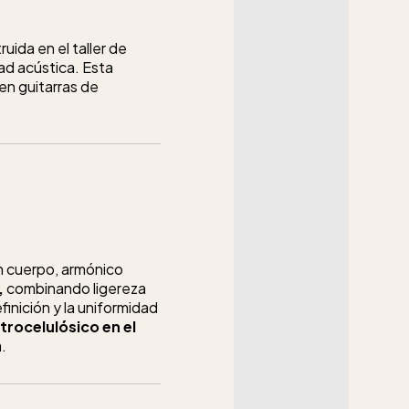
uida en el taller de
ad acústica. Esta
en guitarras de
n cuerpo, armónico
,
combinando ligereza
inición y la uniformidad
trocelulósico en el
.