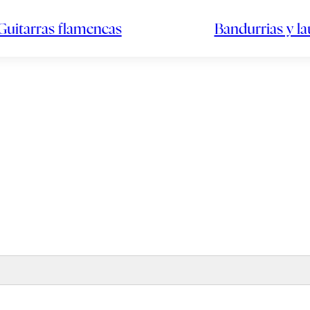
Guitarras flamencas
Bandurrias y l