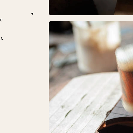
ue
n
as