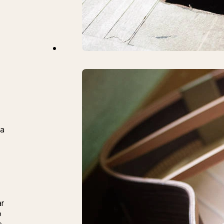
na
ar
o
s