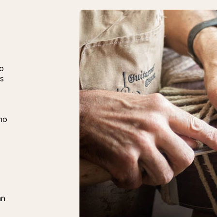
io
as
uno
an