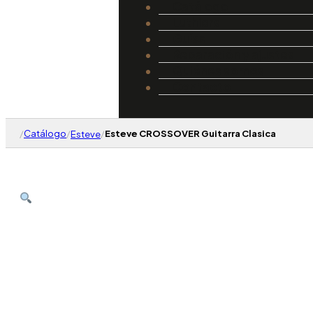
Catálogo
Luthiers
Guías
Reparación y ajustes
Quiénes somos
Contacto
/
Catálogo
/
/
Esteve CROSSOVER Guitarra Clasica
Esteve