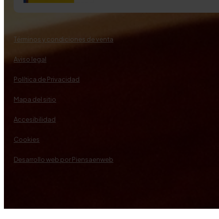
Términos y condiciones de venta
Aviso legal
Política de Privacidad
Mapa del sitio
Accesibilidad
Cookies
Desarrollo web por Piensaenweb