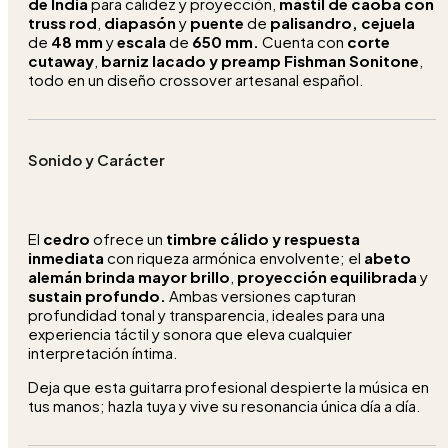
de India
para calidez y proyección,
mástil de caoba con
truss rod
,
diapasón
y
puente
de
palisandro, cejuela
de
48 mm
y
escala
de
650 mm.
Cuenta con
corte
cutaway
,
barniz lacado y preamp Fishman Sonitone
,
todo en un diseño crossover artesanal español.
Sonido y Carácter
El
cedro
ofrece un
timbre cálido y respuesta
inmediata
con riqueza armónica envolvente; el
abeto
alemán brinda mayor brillo
,
proyección equilibrada
y
sustain profundo.
Ambas versiones capturan
profundidad tonal y transparencia, ideales para una
experiencia táctil y sonora que eleva cualquier
interpretación íntima.
Deja que esta guitarra profesional despierte la música en
tus manos; hazla tuya y vive su resonancia única día a día.