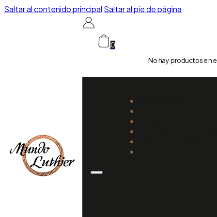
Saltar al contenido principal
Saltar al pie de página
0
No hay productos en el
CATÁLOGO
LUTHIERS
GUÍAS
REPARACIÓN Y AJU
QUIÉNES SOMOS
CONTACTO