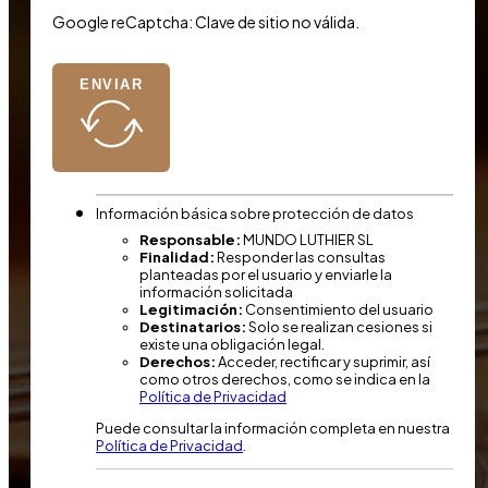
Google reCaptcha: Clave de sitio no válida.
ENVIAR
Información básica sobre protección de datos
Responsable:
MUNDO LUTHIER SL
Finalidad:
Responder las consultas
planteadas por el usuario y enviarle la
información solicitada
Legitimación:
Consentimiento del usuario
Destinatarios:
Solo se realizan cesiones si
existe una obligación legal.
Derechos:
Acceder, rectificar y suprimir, así
como otros derechos, como se indica en la
Política de Privacidad
Puede consultar la información completa en nuestra
Política de Privacidad
.