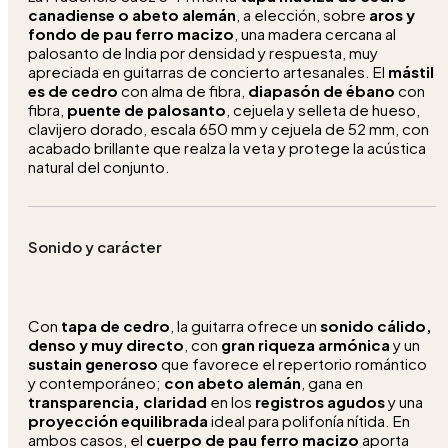
canadiense o abeto alemán
, a elección, sobre
aros y
fondo de pau ferro macizo
, una madera cercana al
palosanto de India por densidad y respuesta, muy
apreciada en guitarras de concierto artesanales. El
mástil
es de cedro
con alma de fibra,
diapasón de ébano
con
fibra,
puente de palosanto
, cejuela y selleta de hueso,
clavijero dorado, escala 650 mm y cejuela de 52 mm, con
acabado brillante que realza la veta y protege la acústica
natural del conjunto.
Sonido y carácter
Con
tapa de cedro
, la guitarra ofrece un
sonido cálido,
denso y muy directo
, con
gran riqueza armónica
y un
sustain generoso
que favorece el repertorio romántico
y contemporáneo;
con abeto alemán
, gana en
transparencia, claridad
en los
registros agudos
y una
proyección equilibrada
ideal para polifonía nítida. En
ambos casos, el
cuerpo de pau ferro macizo
aporta