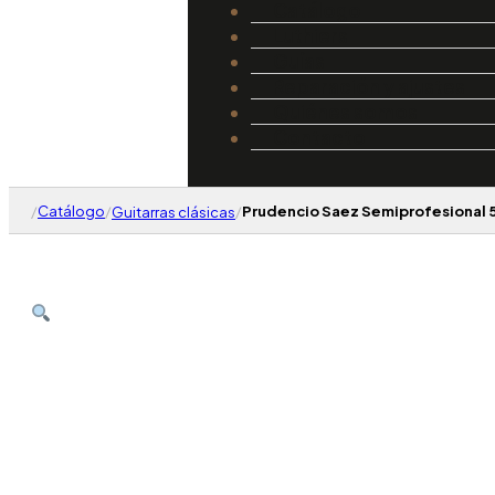
Catálogo
Luthiers
Guías
Reparación y ajustes
Quiénes somos
Contacto
/
Catálogo
/
/
Prudencio Saez Semiprofesional 
Guitarras clásicas