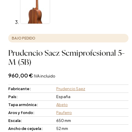
BAJO PEDIDO
Prudencio Saez Semiprofesional 5-
M (5B)
960,00
€
IVA incluido
Fabricante:
Prudencio Saez
País:
España
Tapa armónica:
Abeto
Aros y fondo:
Pauferro
Escala:
650 mm
Ancho de cejuela:
52 mm