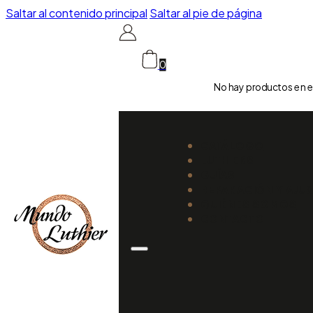
Saltar al contenido principal
Saltar al pie de página
0
No hay productos en el
CATÁLOGO
LUTHIERS
GUÍAS
REPARACIÓN Y AJU
QUIÉNES SOMOS
CONTACTO