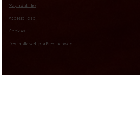
Mapa del sitio
Accesibilidad
Cookies
Desarrollo web por Piensaenweb