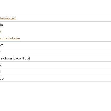
Hernández
ña
o
anto de India
mm
m
celulosa (Laca Nitro)
o
o
ido