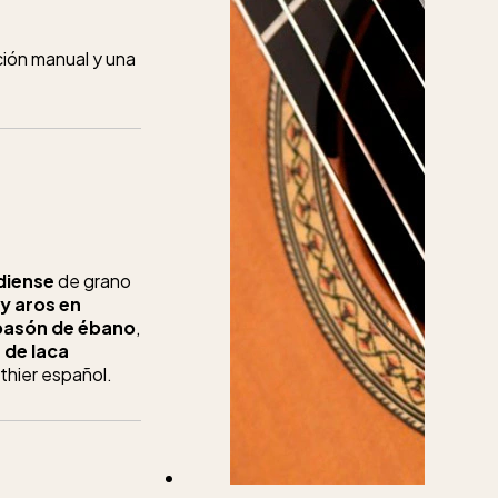
ación manual y una
diense
de grano
y aros en
pasón de ébano
,
 de laca
uthier español.