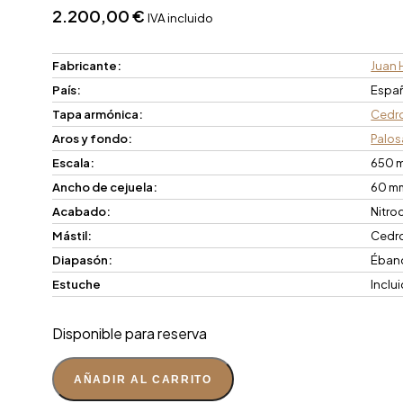
2.200,00
€
IVA incluido
Fabricante:
Juan 
País:
Espa
Tapa armónica:
Cedr
Aros y fondo:
Palos
Escala:
650 
Ancho de cejuela:
60 m
Acabado:
Nitro
Mástil:
Cedr
Diapasón:
Éban
Estuche
Inclu
Disponible para reserva
AÑADIR AL CARRITO