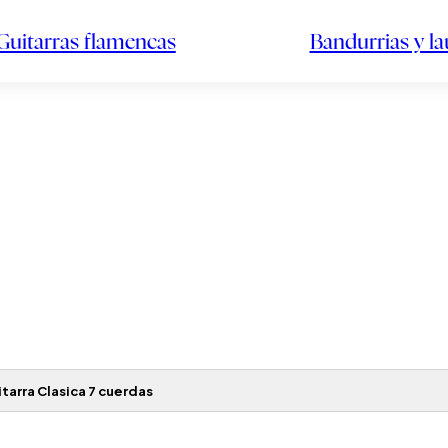
Guitarras flamencas
Bandurrias y l
rra Clasica 7 cuerdas