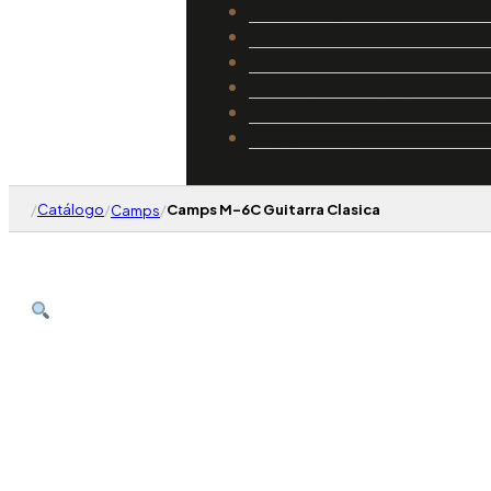
Catálogo
Luthiers
Guías
Reparación y ajustes
Quiénes somos
Contacto
/
Catálogo
/
/
Camps M-6C Guitarra Clasica
Camps