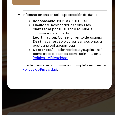
Información básica sobre protección de datos
Responsable:
MUNDO LUTHIER SL
Finalidad:
Responder las consultas
planteadas por el usuario y enviarle la
información solicitada
Legitimación:
Consentimiento del usuario
Destinatarios:
Solo se realizan cesiones si
existe una obligación legal.
Derechos:
Acceder, rectificar y suprimir, así
como otros derechos, como se indica en la
Política de Privacidad
Puede consultar la información completa en nuestra
Política de Privacidad
.