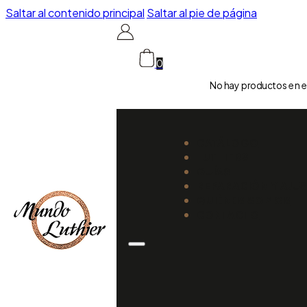
Saltar al contenido principal
Saltar al pie de página
0
No hay productos en el
CATÁLOGO
LUTHIERS
GUÍAS
REPARACIÓN Y AJU
QUIÉNES SOMOS
CONTACTO