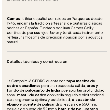
Camps
, luthier español con raíces en Porqueres desde
1945, encarna la tradición artesanal de guitarras clásicas
hechas en España. Fundado por Juan Camps Coll y
continuado por sus hijos Javier y Jordi, cada instrumento
refleja una filosofía de precisión y pasión por la acústica
natural.
Detalles técnicos y construcción
La Camps M-6 CEDRO cuenta con
tapa maciza de
cedro canadiense
para una respuesta cálida,
aros y
fondo de palosanto de India
que aportan profundidad
tonal,
mástil de cedro
con varilla regulable bidireccional
para ergonomía óptima y estabilidad,
diapasón de
ébano y puente de palisandro
, escala de 650 mm,
cejuela de hueso de 52 mm y
barniz de poliuretano