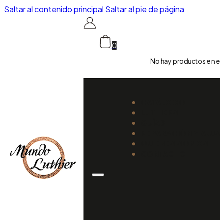
Saltar al contenido principal
Saltar al pie de página
0
No hay productos en el
CATÁLOGO
LUTHIERS
GUÍAS
REPARACIÓN Y AJU
QUIÉNES SOMOS
CONTACTO