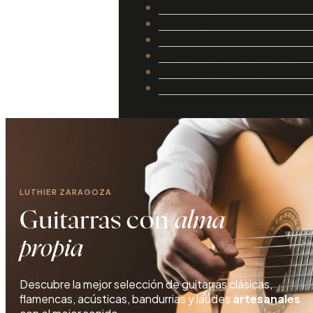
Catálogo
Luthiers
Guías
Reparación y ajustes
Quiénes somos
Contacto
LUTHIER ZARAGOZA
Guitarras con
alma
propia
Descubre la mejor selección de guitarras clásicas,
flamencas, acústicas, bandurrias y laudes
artesanales